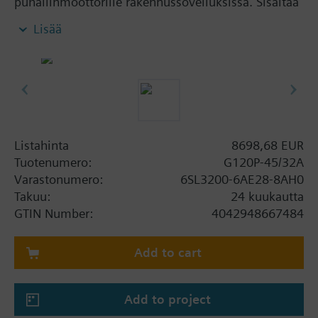
puhallinmoottorille rakennussovelluksissa. Sisältää
lisäksi SIMANICS Power Module PM230 ja Control
Lisää
Unit CU230P-2-BT.
Lisätietoa
When using a screening kit for the Power Module
the total height increases as follows: FSA: 80 mm;
FSB: 78 mm; FSC: 77 mm; FSD, FSE, FSF: 123 mm .
The depth increases when using a BOP-2 by 10
Listahinta
8698,68 EUR
mm, and with an IOP 20 mm.
Tuotenumero:
G120P-45/32A
Varastonumero:
6SL3200-6AE28-8AH0
Takuu:
24 kuukautta
GTIN Number:
4042948667484
Add to cart
Add to project