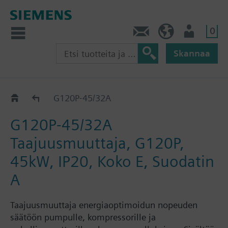
0
Ota yhteyttä
FI (fi)
Käyttäjä
Skannaa
G120P..AE..A..
G120P-45/32A
G120P-45/32A
Taajuusmuuttaja, G120P,
45kW, IP20, Koko E, Suodatin
A
Taajuusmuuttaja energiaoptimoidun nopeuden
säätöön pumpulle, kompressorille ja