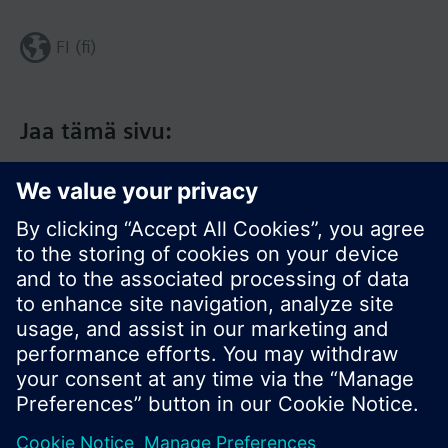
FI (fi)
Jaa tämä sivu:
© Siemens Switzerland Ltd. 2017
Tuotevalikoima ja hinnat vaihtelevat maittain.