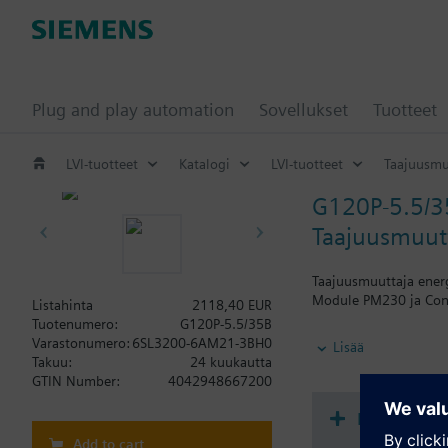
Plug and play automation
Sovellukset
Tuotteet
LVI-tuotteet
Katalogi
LVI-tuotteet
Taajuusmu
G120P-5.5/3
Taajuusmuutt
Taajuusmuuttaja energ
Module PM230 ja Cont
Listahinta
2118,40 EUR
Tuotenumero:
G120P-5.5/35B
Lisätietoa
Varastonumero:
6SL3200-6AM21-3BH0
Lisää
When using a BOP-2 o
Takuu:
24 kuukautta
GTIN Number:
4042948667200
Dokumenta
Add to cart