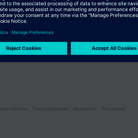
yhteenveto
vat osat
levat maittain.
Tietosuojakäytäntö
Käyttöehdot
Ota yhteyttä