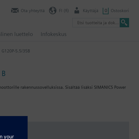
Ota yhteyttä
FI (fi)
Käyttäjä
0
Ostoskori
linen luettelo
Infokeskus
G120P-5.5/35B
 B
ttorille rakennussovelluksissa. Sisältää lisäksi SIMANICS Power