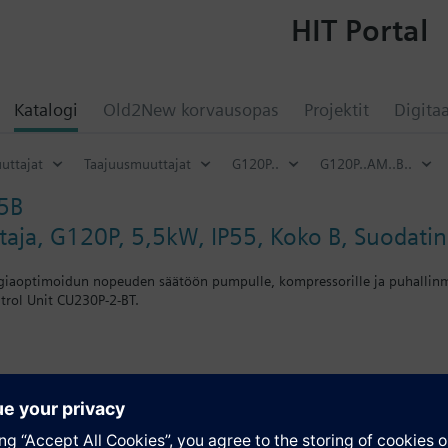
HIT Portal
Katalogi
Old2New korvausopas
Projektit
Digitaa
uttajat
Taajuusmuuttajat
G120P..
G120P..AM..B..
5B
aja, G120P, 5,5kW, IP55, Koko B, Suodatin
iaoptimoidun nopeuden säätöön pumpulle, kompressorille ja puhallinmoo
rol Unit CU230P-2-BT.
r Blanking Cover the depth increases by 5 mm, and with an IOP 15 mm.
atio