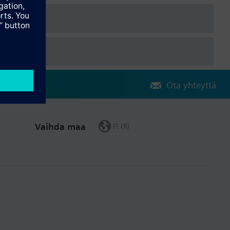
Ota yhteyttä
Vaihda maa
FI (fi)