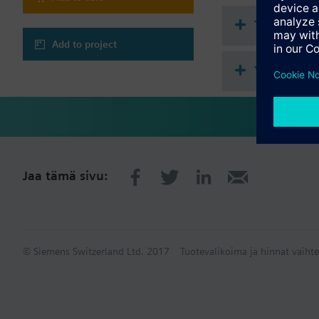
Tekninen 
Add to project
Yhteensopi
Jaa tämä sivu:
© Siemens Switzerland Ltd. 2017
Tuotevalikoima ja hinnat vaihte