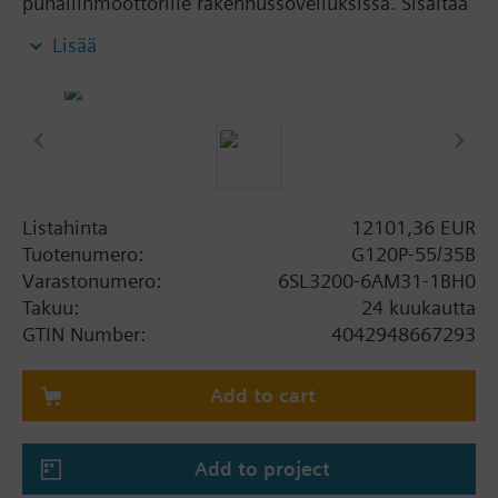
puhallinmoottorille rakennussovelluksissa. Sisältää
lisäksi SIMANICS Power Module PM230 ja Control
Lisää
Unit CU230P-2-BT.
Lisätietoa
When using a BOP-2 or Blanking Cover the depth
increases by 5 mm, and with an IOP 15 mm.
Listahinta
12101,36 EUR
Tuotenumero:
G120P-55/35B
Varastonumero:
6SL3200-6AM31-1BH0
Takuu:
24 kuukautta
GTIN Number:
4042948667293
Add to cart
Add to project