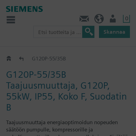
0
Ota yhteyttä
FI (fi)
Käyttäjä
Skannaa
G120P..AM..B..
G120P-55/35B
G120P-55/35B
Taajuusmuuttaja, G120P,
55kW, IP55, Koko F, Suodatin
B
Taajuusmuuttaja energiaoptimoidun nopeuden
säätöön pumpulle, kompressorille ja