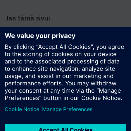
Jaa tämä sivu:
© Siemens Switzerland Ltd. 2017
Tuotevalikoima ja hinnat vaihtelevat maittain.
Tietosuojakäytäntö
Käyttöehdot