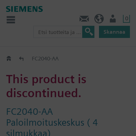
0
Ota yhteyttä
FI (fi)
Käyttäjä
Skannaa
Old2New
FC2040-AA
This product is
discontinued.
FC2040-AA
Paloilmoituskeskus ( 4
silmukkaa)