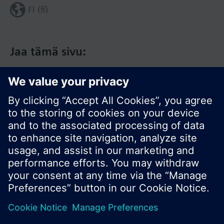
FI (fi)
Jaa tämä sivu:
© Siemens Switzerland Ltd. 2017
Tuotevalikoima ja hinnat vaihtelevat maittain.
Tietosuojakäytäntö