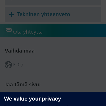
Tekninen yhteenveto
Ota yhteyttä
Vaihda maa
FI (fi)
Jaa tämä sivu: