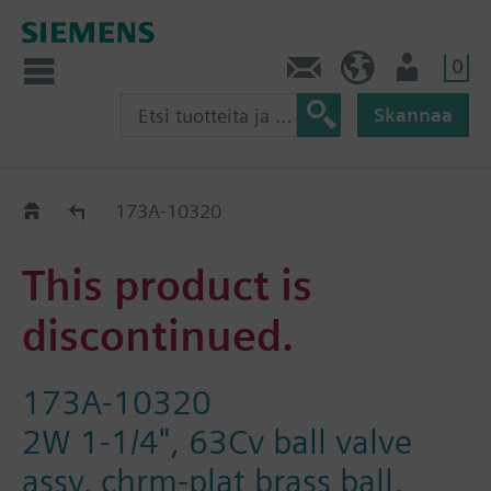
0
Ota yhteyttä
FI (fi)
Käyttäjä
Skannaa
Old2New
173A-10320
This product is
discontinued.
173A-10320
2W 1-1/4", 63Cv ball valve
assy, chrm-plat brass ball,