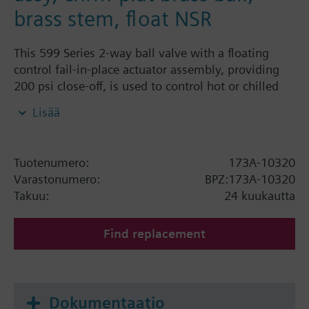
brass stem, float NSR
This 599 Series 2-way ball valve with a floating
control fail-in-place actuator assembly, providing
200 psi close-off, is used to control hot or chilled
water and up to 50% Glycol solution in convectors,
Lisää
fan coil units, unit conditioners, radiation and
reheat coils. This 1-1/4-inch valve is 63 Cv, equal
percentage flow characteristic, with chrome-plated
Tuotenumero:
173A-10320
brass ball and brass stem, and an operating handle
Varastonumero:
BPZ:173A-10320
that can manually operate the valve in the event of
Takuu:
24 kuukautta
power failure.
Find replacement
Dokumentaatio