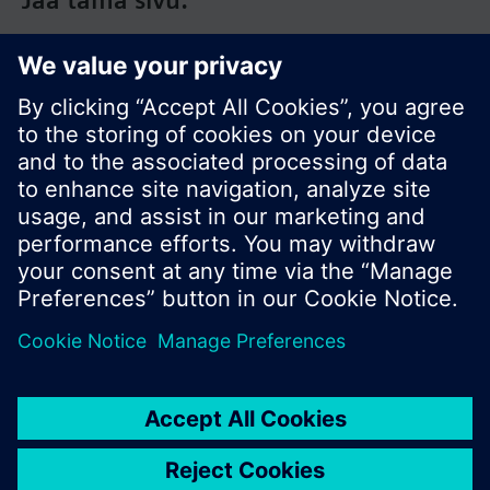
Jaa tämä sivu:
© Siemens Switzerland Ltd. 2017
Tuotevalikoima ja hinnat vaihtelevat maittain.
Tietosuojakäytäntö
Käyttöehdot
Ota yhteyttä