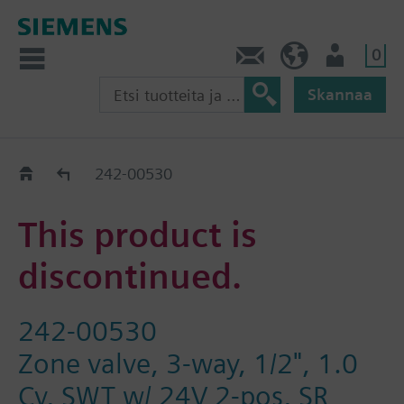
0
Ota yhteyttä
FI (fi)
Käyttäjä
Skannaa
Old2New
242-00530
This product is
discontinued.
242-00530
Zone valve, 3-way, 1/2", 1.0
Cv, SWT w/ 24V 2-pos, SR