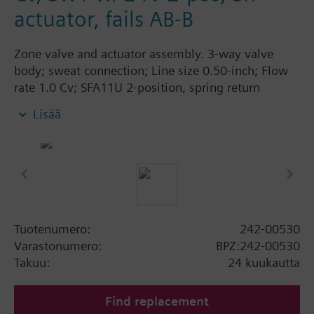
actuator, fails AB-B
Zone valve and actuator assembly. 3-way valve
body; sweat connection; Line size 0.50-inch; Flow
rate 1.0 Cv; SFA11U 2-position, spring return
actuator; 24 Vac; fails AB-B.
Lisää
Tuotenumero:
242-00530
Varastonumero:
BPZ:242-00530
Takuu:
24 kuukautta
Find replacement