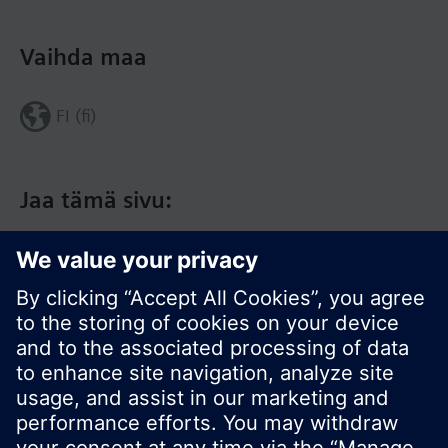
Vaihda maa
FI (fi)
Jaa tämä sivu: