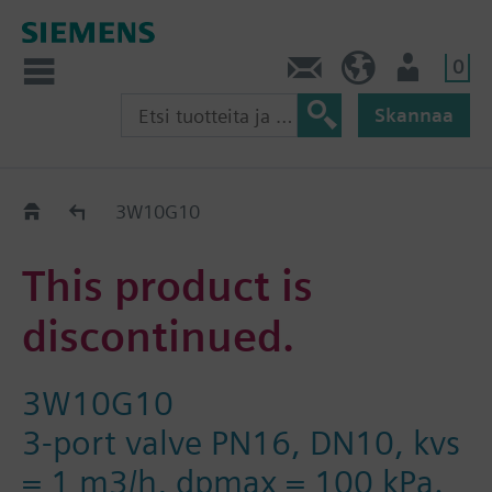
0
Ota yhteyttä
FI (fi)
Käyttäjä
Skannaa
Old2New
3W10G10
This product is
discontinued.
3W10G10
3-port valve PN16, DN10, kvs
= 1 m3/h, dpmax = 100 kPa.