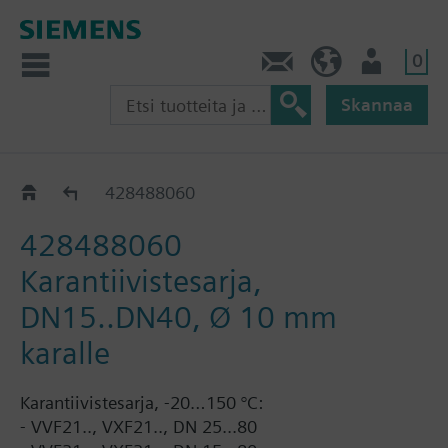
0
Ota yhteyttä
FI (fi)
Käyttäjä
Skannaa
Karantiivisteet VVF22..
428488060
428488060
Karantiivistesarja,
DN15..DN40, Ø 10 mm
karalle
Karantiivistesarja, -20…150 °C:
- VVF21.., VXF21.., DN 25...80