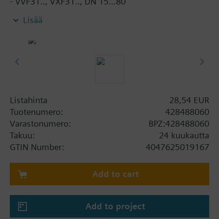
- VVF31.., VXF31.., DN 15...80
- VVF40.., VXF40.., DN 15...80
Lisää
- VXF41.., DN 15...40
- VVF52.., DN 15...40
- VVF43.., VXF43., DN 65…150
- VVF53.., VXF53.., DN 15…150
Listahinta
28,54 EUR
Tuotenumero:
428488060
Varastonumero:
BPZ:428488060
Takuu:
24 kuukautta
GTIN Number:
4047625019167
Add to cart
Add to project