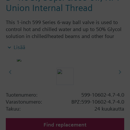
Union Internal Thread
This 1-inch 599 Series 6-way ball valve is used to
control hot and chilled water and up to 50% Glycol
solution in chilled/heated beams and other four
pipe systems using a single valve and actuator.
Lisää
Source A = 4.7 Cv and Source B = 4.0 Cv, linear flow
characteristic and chrome-plated brass ball and
stainless steel stem and Cv washers. There is a
handle for manual operation of the valve in the
event of power failure.
Tuotenumero:
599-10602-4.7-4.0
Varastonumero:
BPZ:599-10602-4.7-4.0
Takuu:
24 kuukautta
Find replacement