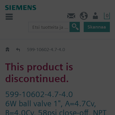
0
Ota yhteyttä
FI (fi)
Käyttäjä
Skannaa
Old2New
599-10602-4.7-4.0
This product is
discontinued.
599-10602-4.7-4.0
6W ball valve 1", A=4.7Cv,
B=4.0Cv, 58psi close-off, NPT