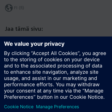
FI (fi)
Jaa tämä sivu:
© Siemens Switzerland Ltd. 2017
Tuotevalikoima ja hinnat vaihtelevat maittain.