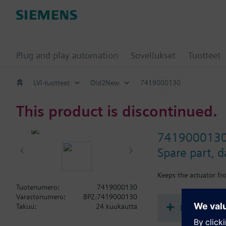
Plug and play automation
Sovellukset
Tuotteet
LVI-tuotteet
Old2New
7419000130
This product is discontinued.
741900013
Spare part, 
Keeps the actuator f
Tuotenumero:
7419000130
Varastonumero:
BPZ:7419000130
Dokumenta
Takuu:
24 kuukautta