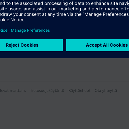
levat maittain.
Tietosuojakäytäntö
Käyttöehdot
Ota yhteyttä