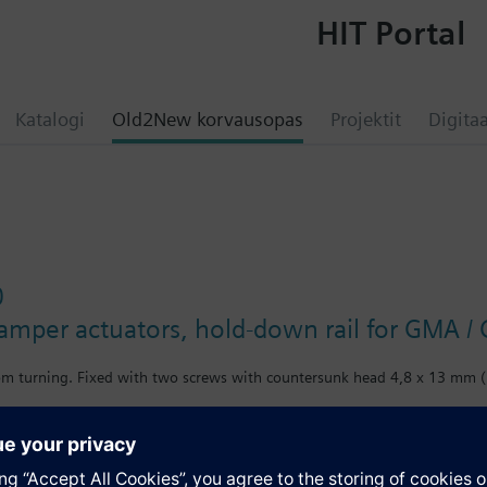
HIT Portal
Katalogi
Old2New korvausopas
Projektit
Digitaa
0
damper actuators, hold-down rail for GMA /
rom turning. Fixed with two screws with countersunk head 4,8 x 13 mm 
atio