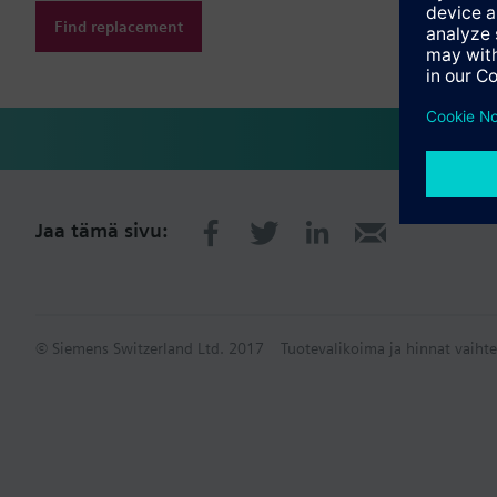
Find replacement
Jaa tämä sivu:
© Siemens Switzerland Ltd. 2017
Tuotevalikoima ja hinnat vaihte