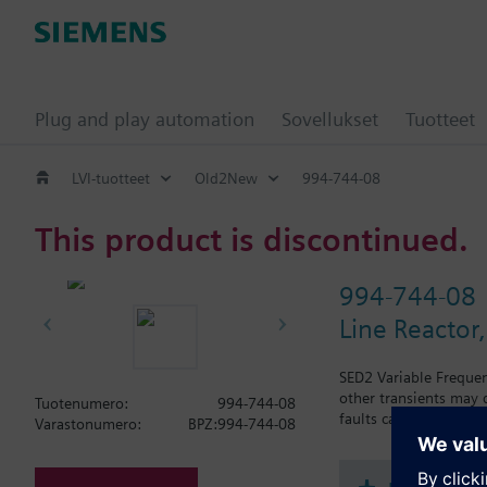
Plug and play automation
Sovellukset
Tuotteet
LVI-tuotteet
Old2New
994-744-08
This product is discontinued.
994-744-08
Line Reactor
SED2 Variable Frequen
other transients may 
Tuotenumero:
994-744-08
faults causing the dr
Varastonumero:
BPZ:994-744-08