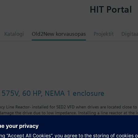
HIT Portal
Katalogi
Old2New korvausopas
Projektit
Digitaa
, 575V, 60 HP, NEMA 1 enclosure
cy Line Reactor- installed for SED2 VFD when drives are located close 
damage the drive due to low impedance. Installing a line reactor at the i
ive to shut down.