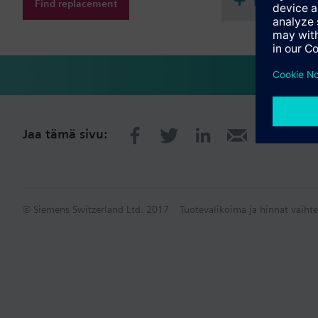
Dokumenta
Find replacement
Jaa tämä sivu:
© Siemens Switzerland Ltd. 2017
Tuotevalikoima ja hinnat vaihte