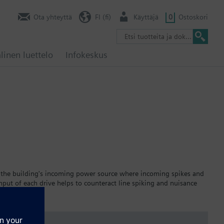
Ota yhteyttä
FI (fi)
Käyttäjä
0
Ostoskori
linen luettelo
Infokeskus
to the building's incoming power source where incoming spikes and
nput of each drive helps to counteract line spiking and nuisance