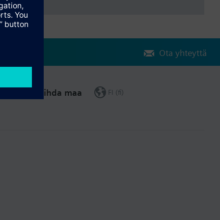
Ota yhteyttä
Vaihda maa
FI (fi)