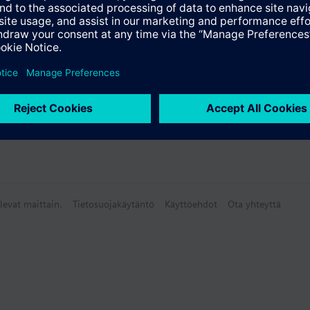
atio
levat maittain.
Tietosuojakäytäntö
Käyttöehdot
Ota yhteyttä