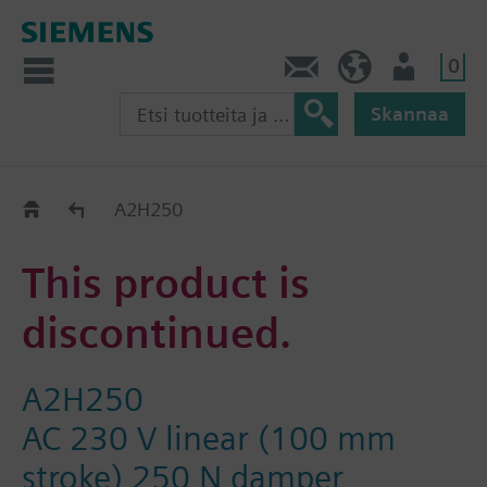
0
Ota yhteyttä
FI (fi)
Käyttäjä
Skannaa
Old2New
A2H250
This product is
discontinued.
A2H250
AC 230 V linear (100 mm
stroke) 250 N damper