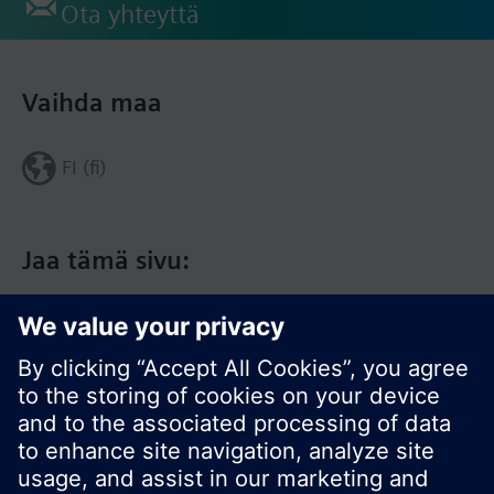
Ota yhteyttä
Vaihda maa
FI (fi)
Jaa tämä sivu: