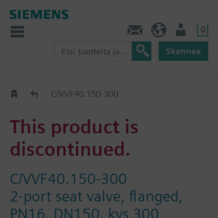
0
Ota yhteyttä
FI (fi)
Käyttäjä
Skannaa
Old2New
C/VVF40.150-300
This product is
discontinued.
C/VVF40.150-300
2-port seat valve, flanged,
PN16, DN150, kvs 300