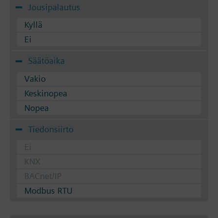
Jousipalautus
Kyllä
Ei
Säätöaika
Vakio
Keskinopea
Nopea
Tiedonsiirto
Ei
KNX
BACnet/IP
Modbus RTU