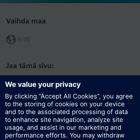
Vaihda maa
FI (fi)
Jaa tämä sivu: