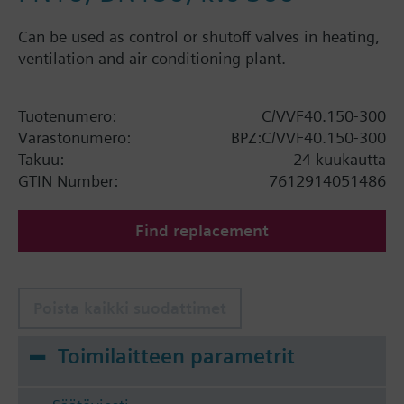
Can be used as control or shutoff valves in heating,
ventilation and air conditioning plant.
Tuotenumero:
C/VVF40.150-300
Varastonumero:
BPZ:C/VVF40.150-300
Takuu:
24 kuukautta
GTIN Number:
7612914051486
Find replacement
Poista kaikki suodattimet
Toimilaitteen parametrit