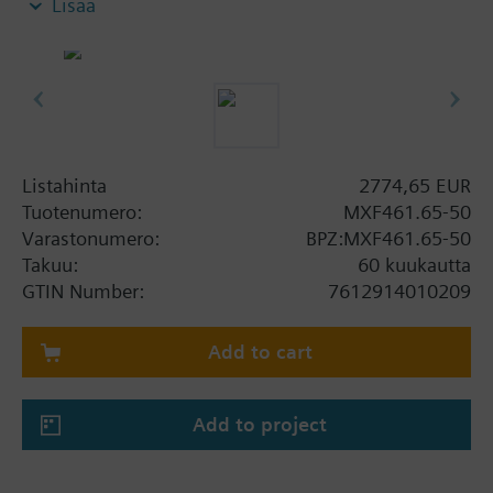
Lisää
ilmanvaihto- ja ilmastointijärjestelmien suljetuissa
verkostoissa. Asennon säätö, asennon
takaisinkytkentä ja käsiohjaus.
Lisätietoa
Kun käytetään 2-tieventtiilinä, B tulee sulkeä
lisävarusteilla jotka tulevat venttiilin mukana.
Listahinta
2774,65 EUR
MXF461..P mineralli öljyille (tekninen esite N4455)
Tuotenumero:
MXF461.65-50
MXF461..M silikooni-vapaa, DN15...DN50 (tekninen
Varastonumero:
BPZ:MXF461.65-50
esite N4455)
Takuu:
60 kuukautta
MXF461..UL hyväksytyt
GTIN Number:
7612914010209
Varoitus
HUOM!
Add to cart
Käytä vain sekoitus tai 2-tieventtiilinä. Ei
jakoventtiilinä.
Add to project