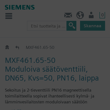
0
Ota yhteyttä
FI (fi)
Käyttäjä
Skannaa
MXF461..
MXF461.65-50
MXF461.65-50
Moduloiva säätöventtiili,
DN65, Kvs=50, PN16, laippa
Sekoitus ja 2-tieventtiili PN16 magneettisella
toimilaitteella sopivat ihanteellisesti kylmä- ja
lämminvesilaitosten moduloivaan säätöön
lämmitys-,