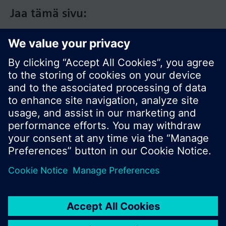
Jaa tämä sivu:
© Siemens Switzerland Ltd. 2017
Tuotevalikoima ja hinnat vaihtelevat maittain.
Tietosuojakäytäntö
Käyttöehdot
Ota yhteyttä