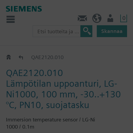
0
Ota yhteyttä
FI (fi)
Käyttäjä
Skannaa
QAE21..
QAE2120.010
QAE2120.010
Lämpötilan uppoanturi, LG-
Ni1000, 100 mm, -30..+130
°C, PN10, suojatasku
Immersion temperature sensor / LG-Ni
1000 / 0.1m