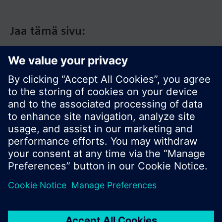
Jaa tämä sivu:
© Siemens Switzerland Ltd. 2017
Tuotevalikoima ja hinnat vaihtelevat maittain.
Tietosuojakäytäntö
Käyttöehdot