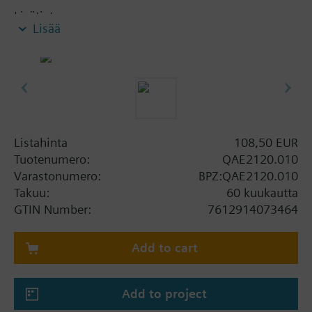
Lisätietoa
Lisää
Kiinnitys tapahtuu suojataskun tai puristusnipan
avulla. Jos taulukosta puuttuu PN-tieto, toimitus ei
sisällä suojataskua ja PN-arvo riippuu käytetystä
suojataskusta (ks. lisävarusteet). Puristusnippaa
AQE2102 käytettäessä PN-arvo on 16 bar.
Listahinta
108,50 EUR
Tuotenumero:
QAE2120.010
Varastonumero:
BPZ:QAE2120.010
Takuu:
60 kuukautta
GTIN Number:
7612914073464
Add to cart
Add to project