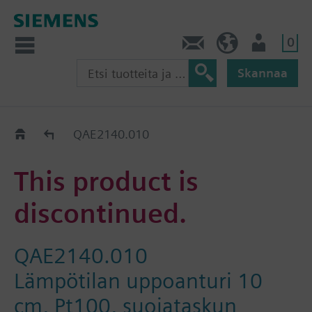
0
Ota yhteyttä
FI (fi)
Käyttäjä
Skannaa
Old2New
QAE2140.010
This product is
discontinued.
QAE2140.010
Lämpötilan uppoanturi 10
cm, Pt100, suojataskun