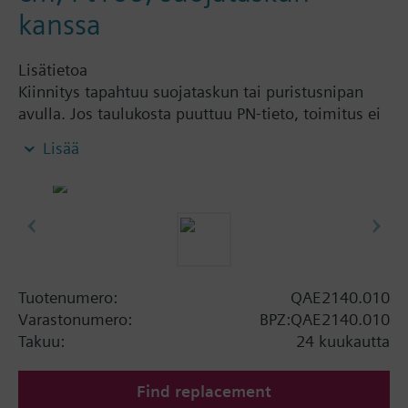
kanssa
Lisätietoa
Kiinnitys tapahtuu suojataskun tai puristusnipan
avulla. Jos taulukosta puuttuu PN-tieto, toimitus ei
sisällä suojataskua ja PN-arvo riippuu käytetystä
Lisää
suojataskusta (ks. lisävarusteet). Puristusnippaa
AQE2102 käytettäessä PN-arvo on 16 bar.
Tuotenumero:
QAE2140.010
Varastonumero:
BPZ:QAE2140.010
Takuu:
24 kuukautta
Find replacement