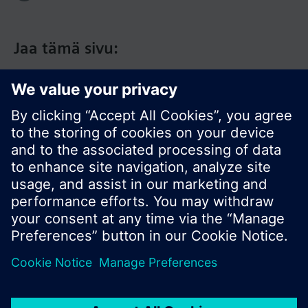
Jaa tämä sivu:
© Siemens Switzerland Ltd. 2017
Tuotevalikoima ja hinnat vaihtelevat maittain.
Tietosuojakäytäntö
Käyttöehdot