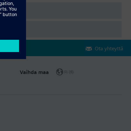
Ota yhteyttä
Vaihda maa
FI (fi)