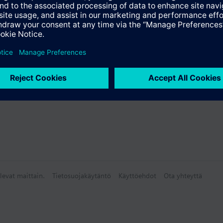
yhteenveto
lisävarusteet
levat maittain.
Tietosuojakäytäntö
Käyttöehdot
Ota yhteyttä