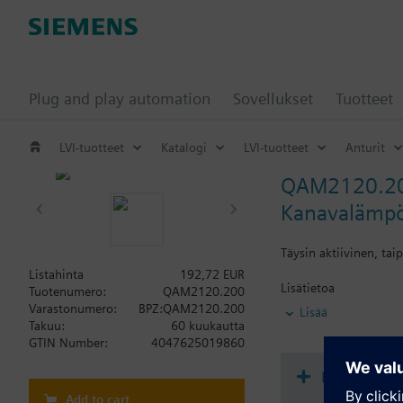
Plug and play automation
Sovellukset
Tuotteet
LVI-tuotteet
Katalogi
LVI-tuotteet
Anturit
QAM2120.2
Kanavalämpöt
Täysin aktiivinen, tai
Listahinta
192,72 EUR
Lisätietoa
Tuotenumero:
QAM2120.200
Huomautus kiinnityst
Varastonumero:
BPZ:QAM2120.200
Lisää
Toimitukseen sisältyy
Takuu:
60 kuukautta
GTIN Number:
4047625019860
Dokumenta
Add to cart