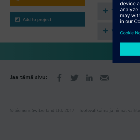
Tekninen 
Add to project
Valittavat 
Jaa tämä sivu:
© Siemens Switzerland Ltd. 2017
Tuotevalikoima ja hinnat vaihte