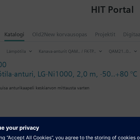
HIT Portal
Katalogi
Old2New korvausopas
Projektit
Digitaa
Lämpötila
Kanava-anturit QAM.. / FK-TP..
QAM21..0..
00
ila-anturi, LG-Ni1000, 2,0 m, -50..+80 °C
puisa anturikaapeli keskiarvon mittausta varten
avasta:
 asennuslaippa.
atio