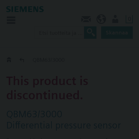
0
Ota yhteyttä
FI (fi)
Käyttäjä
Skannaa
Old2New
QBM63/3000
This product is
discontinued.
QBM63/3000
Differential pressure sensor