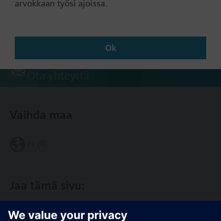
Dokumentaatio
arvokkaan työsi ajoissa.
Tekninen yhteenveto
Ok
Ota yhteyttä
Vaihda maa
FI (fi)
Jaa tämä sivu: