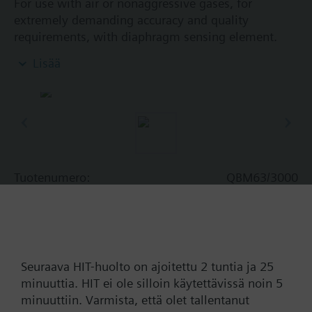
For use with air or nonaggressive gases, for
extremely demanding accuracy and quality
requirements, with diaphragm sensing element.
With adjustable pressure measuring range and
Lisää
selectable pressure-linear or extracting-the-root
characteristic.
Lisätietoa
Supplied without mounting kit and without
connecting tube.
Tuotenumero:
QBM63/3000
Varastonumero:
BPZ:QBM63/3000
Takuu:
24 kuukautta
Find replacement
Seuraava HIT-huolto on ajoitettu 2 tuntia ja 25
minuuttia. HIT ei ole silloin käytettävissä noin 5
minuuttiin. Varmista, että olet tallentanut