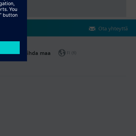
Ota yhteyttä
Vaihda maa
FI (fi)