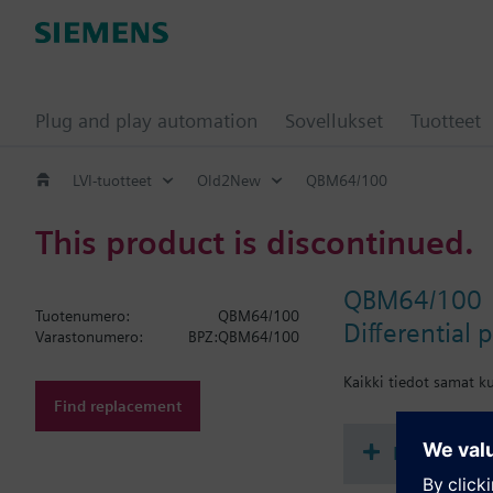
Plug and play automation
Sovellukset
Tuotteet
LVI-tuotteet
Old2New
QBM64/100
This product is discontinued.
QBM64/100
Tuotenumero:
QBM64/100
Differential 
Varastonumero:
BPZ:QBM64/100
Kaikki tiedot samat k
Find replacement
Dokumenta