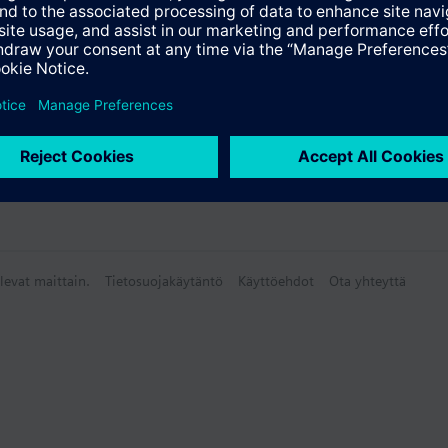
yhteenveto
levat maittain.
Tietosuojakäytäntö
Käyttöehdot
Ota yhteyttä