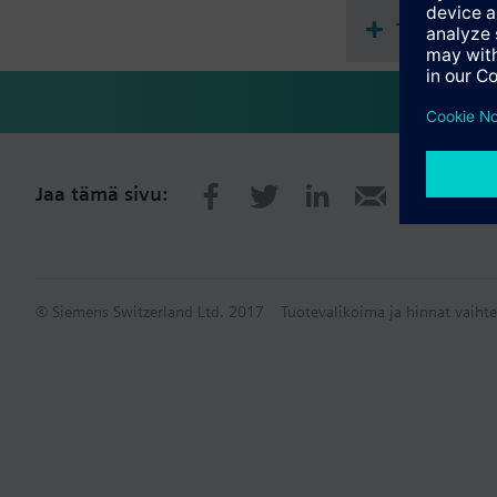
Tekninen 
Jaa tämä sivu:
© Siemens Switzerland Ltd. 2017
Tuotevalikoima ja hinnat vaihte