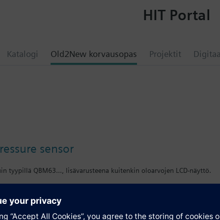
HIT Portal
Katalogi
Old2New korvausopas
Projektit
Digitaa
pressure sensor
uin tyypillä QBM63..., lisävarusteena kuitenkin oloarvojen LCD-näyttö.
atio