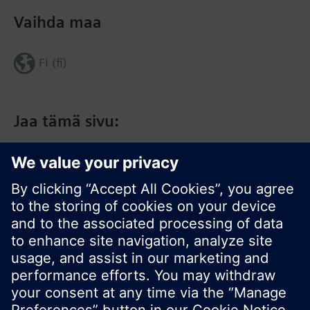
Vaihda maa
FI (fi)
Jaa tämä sivu:
© Siemens Switzerland Ltd. 2017