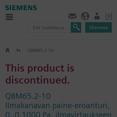
0
Ota yhteyttä
FI (fi)
Käyttäjä
Skannaa
Old2New
QBM65.2-10
This product is
discontinued.
QBM65.2-10
Ilmakanavan paine-eroanturi,
0..0,1000 Pa, ilmavirtaukseen