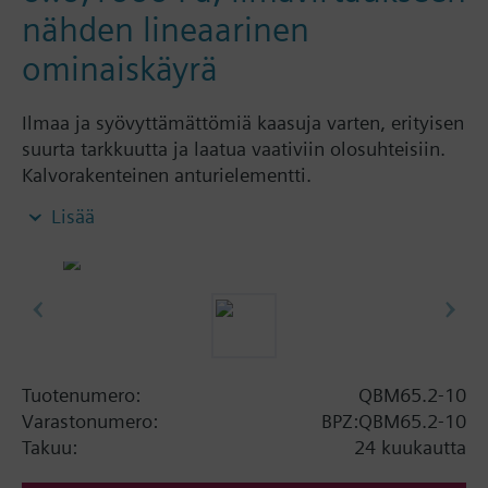
nähden lineaarinen
ominaiskäyrä
Ilmaa ja syövyttämättömiä kaasuja varten, erityisen
suurta tarkkuutta ja laatua vaativiin olosuhteisiin.
Kalvorakenteinen anturielementti.
Ominaiskäyrä lineaarinen paine-eroon tai
Lisää
ilmavirtaukseen nähden; saatavana myös
digitaalinäytöllä Aseteltava paineenmittausalue
tyypeissä, joissa ilmavirtaukseen nähden
lineaarinen ominaiskäyrä.
Lisätietoa
CE-merkinnän lisäksi myös UL- ja CSA-hyväksyntä.
Tuotenumero:
QBM65.2-10
2 m:n PVC-liitäntäletku sisältyy toimitukseen.
Varastonumero:
BPZ:QBM65.2-10
Takuu:
24 kuukautta