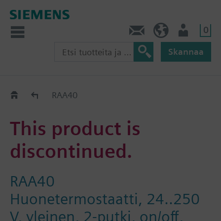
0
Ota yhteyttä
FI (fi)
Käyttäjä
Skannaa
Old2New
RAA40
This product is
discontinued.
RAA40
Huonetermostaatti, 24..250
V, yleinen, 2-putki, on/off,