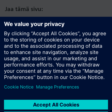
Jaa tämä sivu:
© Siemens Switzerland Ltd. 2017
Tuotevalikoima ja hinnat vaihtelevat maittain.
Tietosuojakäytäntö
Käyttöehdot