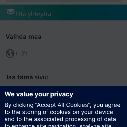
Ota yhteyttä
Vaihda maa
FI (fi)
Jaa tämä sivu: