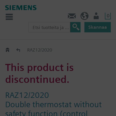
0
Ota yhteyttä
FI (fi)
Käyttäjä
Skannaa
Old2New
RAZ12/2020
This product is
discontinued.
RAZ12/2020
Double thermostat without
safety function (control