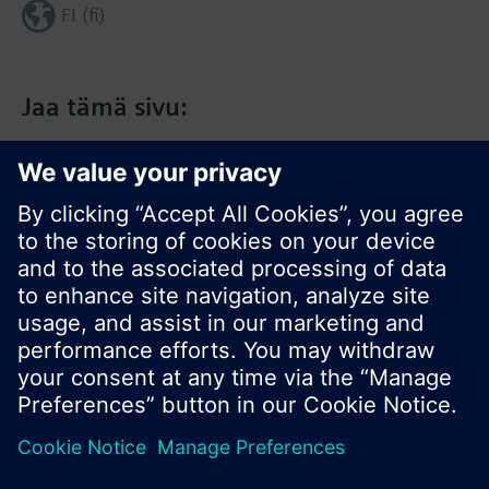
FI (fi)
Jaa tämä sivu:
© Siemens Switzerland Ltd. 2017
Tuotevalikoima ja hinnat vaihtelevat maittain.
Tietosuojakäytäntö