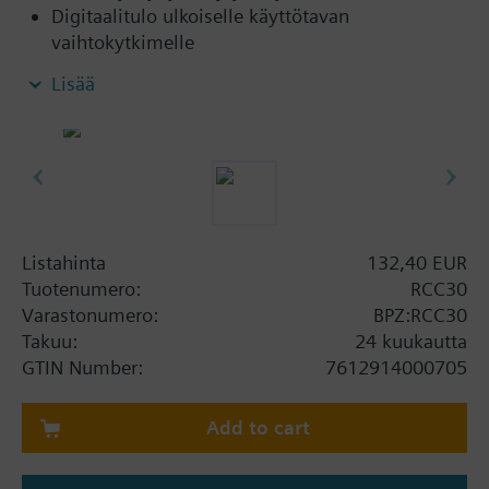
Digitaalitulo ulkoiselle käyttötavan
vaihtokytkimelle
2-pistesäätö
Lisää
Aseteltava kytkentäero (1 K lämmitys, 0.5 K
jäähdytys tai 4 K lämmitys, 2 K jäähdytys)
Tulo paluuilman lämpötila-anturille (QAH11.1)
Jäätymissuojakäyttö
Aseteltava kuollut alue (2 K tai 5 K)
Lähdöt 3-nopeuksiselle puhaltimelle (0 / I / II /
III)
Listahinta
132,40 EUR
Tuotenumero:
RCC30
Varastonumero:
BPZ:RCC30
Takuu:
24 kuukautta
GTIN Number:
7612914000705
Add to cart