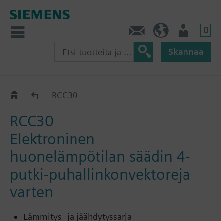
0
Ota yhteyttä
FI (fi)
Käyttäjä
Skannaa
RCC..
RCC30
RCC30
Elektroninen
huonelämpötilan säädin 4-
putki-puhallinkonvektoreja
varten
Lämmitys- ja jäähdytyssarja