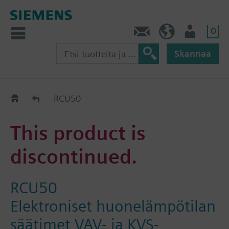
0
Ota yhteyttä
FI (fi)
Käyttäjä
Skannaa
Old2New
RCU50
This product is
discontinued.
RCU50
Elektroniset huonelämpötilan
säätimet VAV- ja KVS-