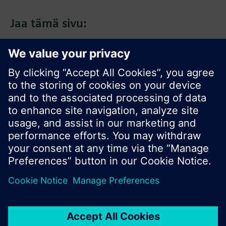
Jaa tämä sivu:
© Siemens Switzerland Ltd. 2017
Tuotevalikoima ja hinnat vaihtelevat maittain.
Tietosuojakäytäntö
Käyttöehdot