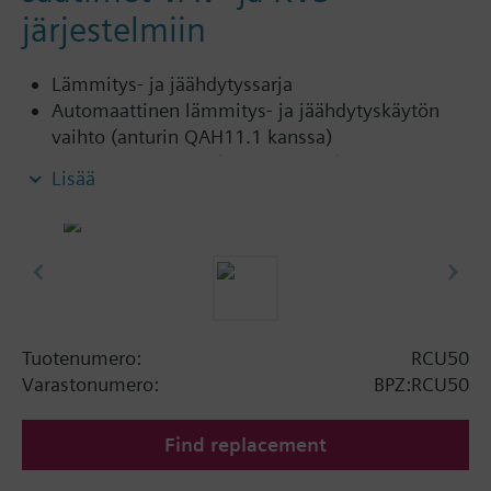
järjestelmiin
Lämmitys- ja jäähdytyssarja
Automaattinen lämmitys- ja jäähdytyskäytön
vaihto (anturin QAH11.1 kanssa)
0...10 VDC:n lähtö (maks. ±1 mA)
Lisää
Digitaalitulo ulkoiselle käyttötavan
vaihtokytkimelle
Aseteltava minimirajoitus jäähdytyslähtöä
varten
Aktiivinen tulo asetusarvon kompensointia
varten
Normaali-, energiansäästö- ja
Tuotenumero:
RCU50
jäätymissuojakäyttö
Varastonumero:
BPZ:RCU50
Find replacement