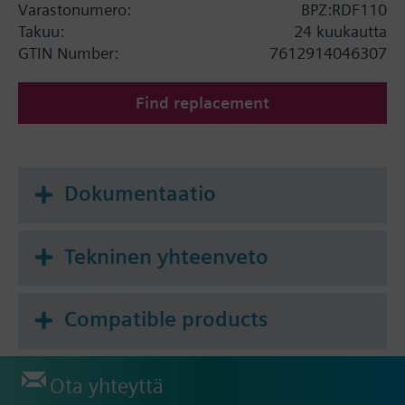
toimintavalmiuskäyttö
Varastonumero:
BPZ:RDF110
Digitaalitulo ulkoiselle käyttötavan
Takuu:
24 kuukautta
vaihtokytkimelle
GTIN Number:
7612914046307
Find replacement
Dokumentaatio
Tekninen yhteenveto
Compatible products
Ota yhteyttä