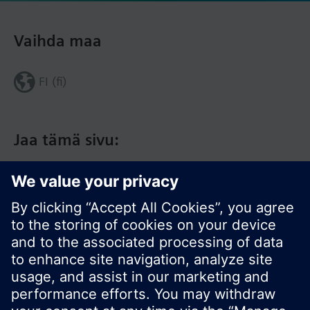
Vaihda maa
FI (fi)
Jaa tämä sivu: