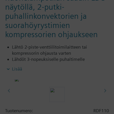
näytöllä, 2-putki-
puhallinkonvektorien ja
suorahöyrystimien
kompressorien ohjaukseen
Lähtö 2-piste-venttiilitoimilaitteen tai
kompressorin ohjausta varten
Lähdöt 3-nopeuksiselle puhaltimelle
Säätö valinnaisesti huone- tai paluuilman
Lisää
lämpötilan mukaan (anturin QAH11.1 kanssa)
2-pistesäätö
Anturitulo joko automaattista lämmitys- ja
jäähdytyskäytön vaihtokytkentää tai paluuveden
lämpötilaa varten (anturin QAH11.1 kanssa)
Manuaalinen 3-portainen puhaltimen kytkentä.
Käyttötavat: Normaali-, energiansäästö- ja
Tuotenumero:
RDF110