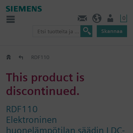
0
Ota yhteyttä
FI (fi)
Käyttäjä
Skannaa
Old2New
RDF110
This product is
discontinued.
RDF110
Elektroninen
huonelämpötilan säädin LDC-