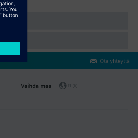
Ota yhteyttä
Vaihda maa
FI (fi)