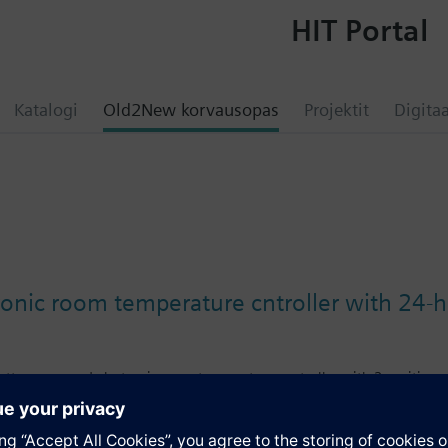
HIT Portal
Katalogi
Old2New korvausopas
Projektit
Digitaa
ronic room temperature cntroller with 24-h
ttery powered electronic room temperature controller with 2-position 
ur time switch
large setting knob, large display and sliders
front: signal white RAL9003 (NCS S 0502-G)