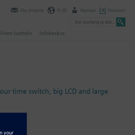
Ota yhteyttä
FI (fi)
Käyttäjä
0
Ostoskori
linen luettelo
Infokeskus
our time switch, big LCD and large
output.