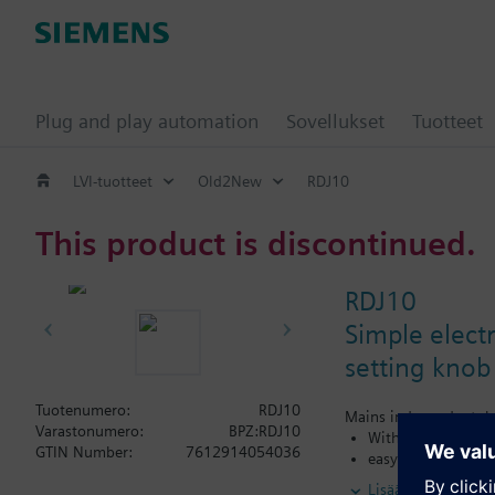
Plug and play automation
Sovellukset
Tuotteet
LVI-tuotteet
Old2New
RDJ10
This product is discontinued.
RDJ10
Simple elect
setting knob
Tuotenumero:
RDJ10
Mains independent, ba
Varastonumero:
BPZ:RDJ10
With digital 24-ho
GTIN Number:
7612914054036
easy operation by 
Color of housing 
Lisää