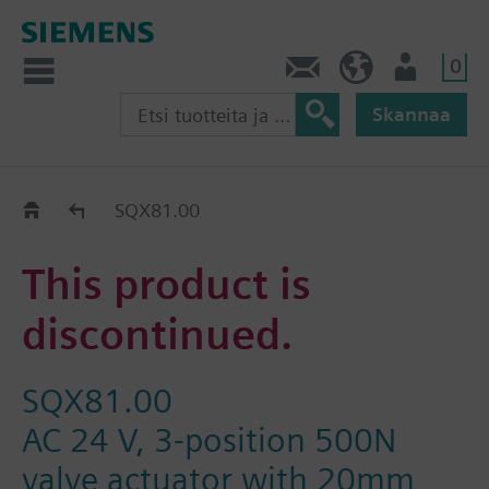
0
Ota yhteyttä
FI (fi)
Käyttäjä
Skannaa
Old2New
SQX81.00
This product is
discontinued.
SQX81.00
AC 24 V, 3-position 500N
valve actuator with 20mm