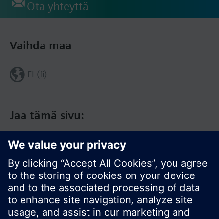
Ota yhteyttä
Vaihda maa
FI (fi)
Jaa tämä sivu: