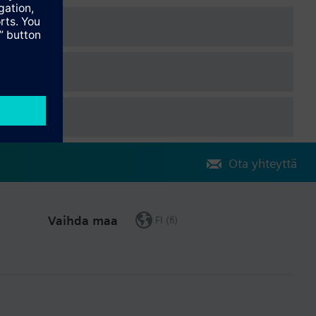
Ota yhteyttä
Vaihda maa
FI (fi)