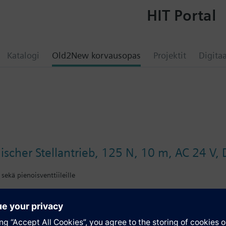
HIT Portal
Katalogi
Old2New korvausopas
Projektit
Digitaa
ischer Stellantrieb, 125 N, 10 m, AC 24 V, 
 sekä pienoisventtiileille
ite moduloivaan säätöön: lämmitys järjestelmät, jäähdytyskatot. Asennon
N../VUN../VPD../VPE..,VD1..CLC, M30 x 1.5 liitoksella ja 2,5mm iskunpituud
ön kytkennästä toimilaiteella on 2 toiminta-suuntaa.