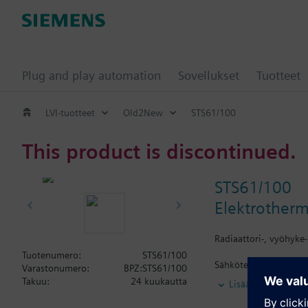
Plug and play automation
Sovellukset
Tuotteet
LVI-tuotteet
Old2New
STS61/100
This product is discontinued.
STS61/100
Elektrotherm
Radiaattori-, vyöhyke-
Tuotenumero:
STS61/100
Sähköterminen toimila
Varastonumero:
BPZ:STS61/100
venttiileille VDN../VE
Takuu:
24 kuukautta
Lisää
Riippuen asennus sääd