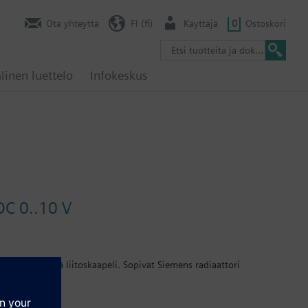
Ota yhteyttä
FI (fi)
Käyttäjä
0
Ostoskori
linen luettelo
Infokeskus
DC 0..10 V
 osoitin sekä liitoskaapeli. Sopivat Siemens radiaattori
ella olevat sekä vyöhykeventtiilit V..46...