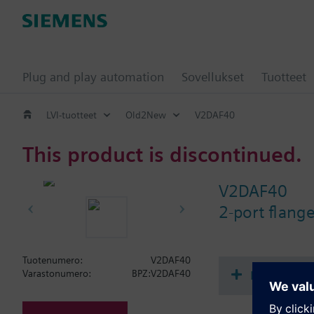
Plug and play automation
Sovellukset
Tuotteet
LVI-tuotteet
Old2New
V2DAF40
This product is discontinued.
V2DAF40
2-port flang
Tuotenumero:
V2DAF40
Dokumenta
Varastonumero:
BPZ:V2DAF40