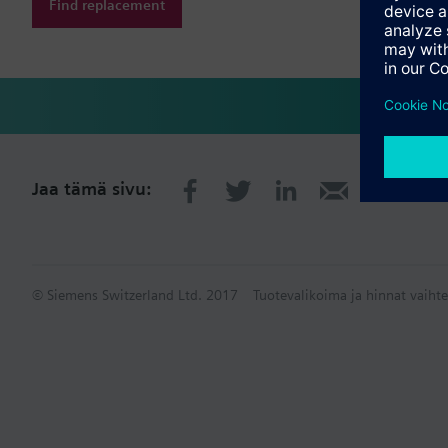
Find replacement
Jaa tämä sivu:
© Siemens Switzerland Ltd. 2017
Tuotevalikoima ja hinnat vaihte