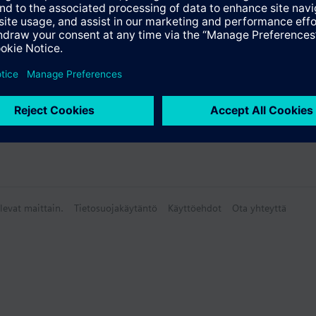
levat maittain.
Tietosuojakäytäntö
Käyttöehdot
Ota yhteyttä