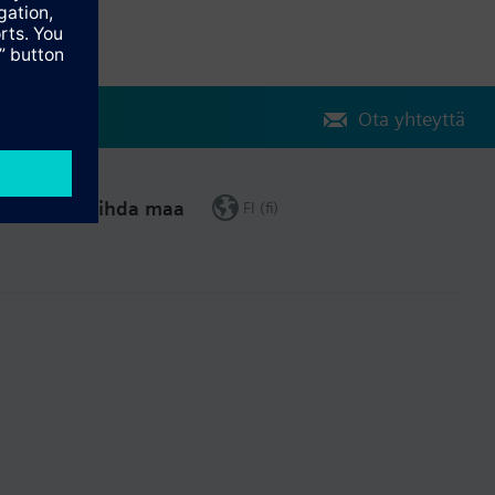
Ota yhteyttä
Vaihda maa
FI (fi)