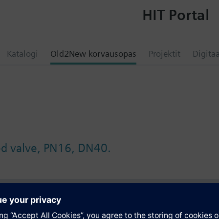
HIT Portal
Katalogi
Old2New korvausopas
Projektit
Digitaa
ed valve, PN16, DN40.
atio