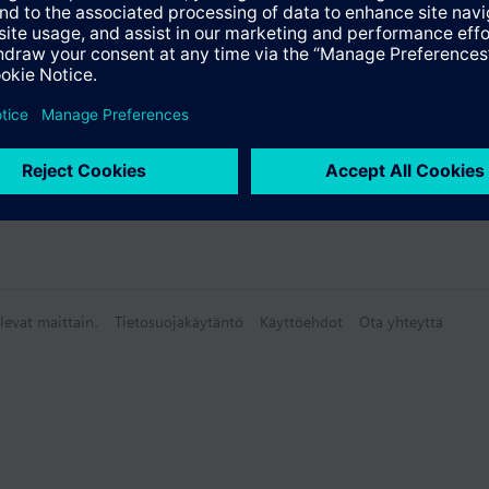
levat maittain.
Tietosuojakäytäntö
Käyttöehdot
Ota yhteyttä