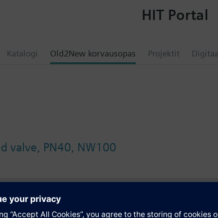
HIT Portal
Katalogi
Old2New korvausopas
Projektit
Digitaa
ged valve, PN40, NW100
atio