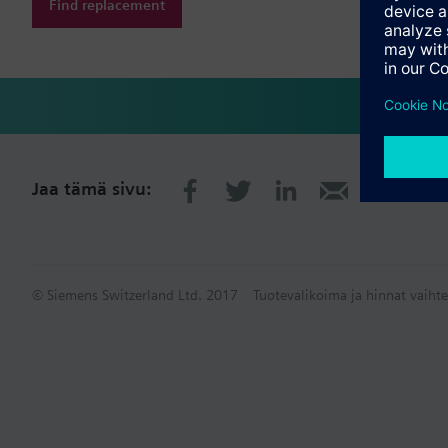
Find replacement
Jaa tämä sivu:
© Siemens Switzerland Ltd. 2017
Tuotevalikoima ja hinnat vaihte