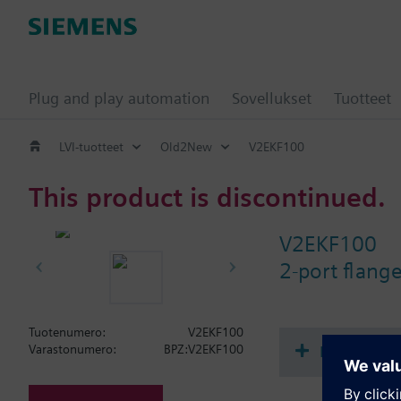
Plug and play automation
Sovellukset
Tuotteet
LVI-tuotteet
Old2New
V2EKF100
This product is discontinued.
V2EKF100
2-port flan
Tuotenumero:
V2EKF100
Dokumenta
Varastonumero:
BPZ:V2EKF100