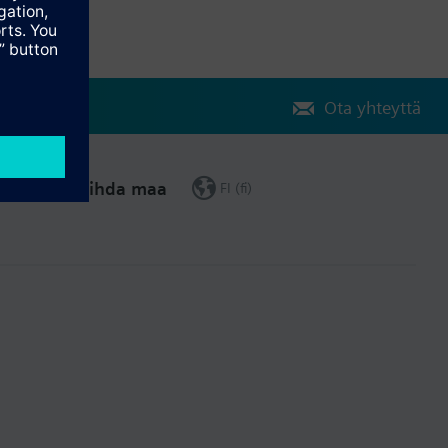
Ota yhteyttä
Vaihda maa
FI (fi)