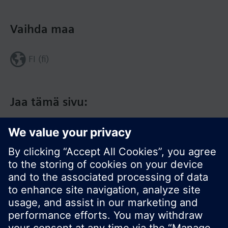
Vaihda maa
FI (fi)
Jaa tämä sivu: