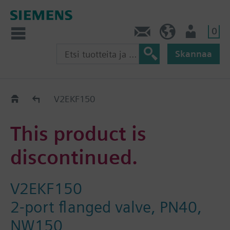
0
Ota yhteyttä
FI (fi)
Käyttäjä
Skannaa
Old2New
V2EKF150
This product is
discontinued.
V2EKF150
2-port flanged valve, PN40,
NW150