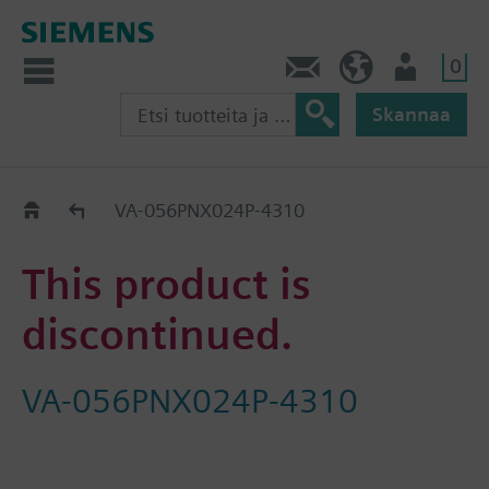
0
Ota yhteyttä
FI (fi)
Käyttäjä
Skannaa
Old2New
VA-056PNX024P-4310
This product is
discontinued.
VA-056PNX024P-4310