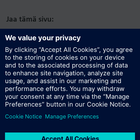
Jaa tämä sivu:
© Siemens Switzerland Ltd. 2017
Tuotevalikoima ja hinnat vaihtelevat maittain.
Tietosuojakäytäntö
Käyttöehdot