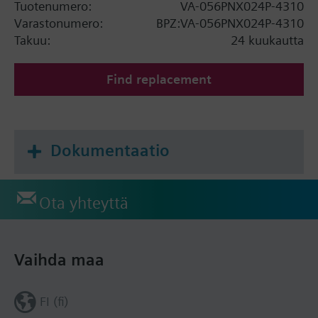
Tuotenumero:
VA-056PNX024P-4310
Varastonumero:
BPZ:VA-056PNX024P-4310
Takuu:
24 kuukautta
Find replacement
Dokumentaatio
Ota yhteyttä
Vaihda maa
FI (fi)