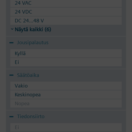
24 VAC
24 VDC
DC 24...48 V
Näytä kaikki (6)
Jousipalautus
Kyllä
Ei
Säätöaika
Vakio
Keskinopea
Nopea
Tiedonsiirto
Ei