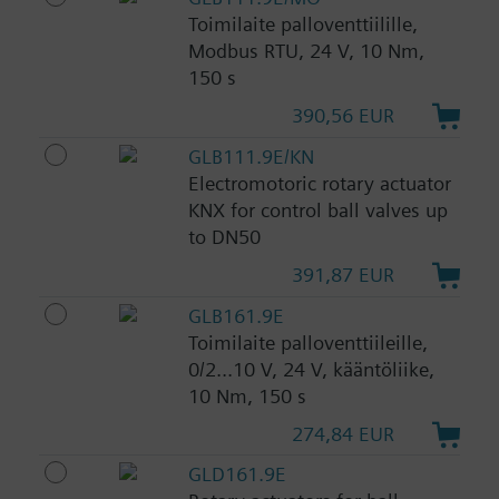
Toimilaite palloventtiilille,
Modbus RTU, 24 V, 10 Nm,
150 s
390,56 EUR
GLB111.9E/KN
Electromotoric rotary actuator
KNX for control ball valves up
to DN50
391,87 EUR
GLB161.9E
Toimilaite palloventtiileille,
0/2...10 V, 24 V, kääntöliike,
10 Nm, 150 s
274,84 EUR
GLD161.9E