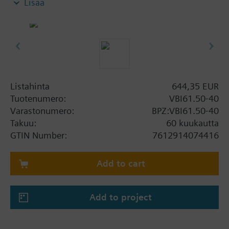
Lisää
Listahinta
644,35 EUR
Tuotenumero:
VBI61.50-40
Varastonumero:
BPZ:VBI61.50-40
Takuu:
60 kuukautta
GTIN Number:
7612914074416
Add to cart
Add to project