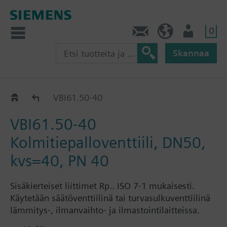
0
Ota yhteyttä
FI (fi)
Käyttäjä
Skannaa
VBI61..
VBI61.50-40
VBI61.50-40
Kolmitiepalloventtiili, DN50,
kvs=40, PN 40
Sisäkierteiset liittimet Rp.. ISO 7-1 mukaisesti.
Käytetään säätöventtiilinä tai turvasulkuventtiilinä
lämmitys-, ilmanvaihto- ja ilmastointilaitteissa.
Suljettuihin vesijärjestelmiin.