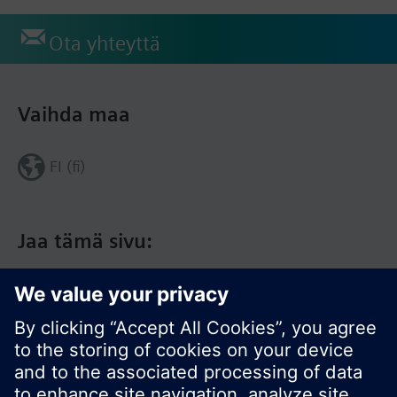
Ota yhteyttä
Vaihda maa
FI (fi)
Jaa tämä sivu: