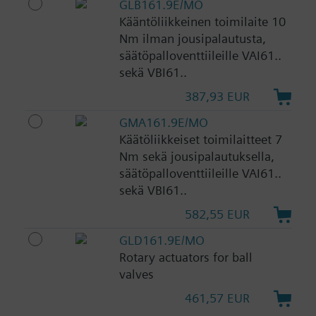
GLB161.9E/MO
Kääntöliikkeinen toimilaite 10
Nm ilman jousipalautusta,
säätöpalloventtiileille VAI61..
sekä VBI61..
387,93 EUR
GMA161.9E/MO
Käätöliikkeiset toimilaitteet 7
Nm sekä jousipalautuksella,
säätöpalloventtiileille VAI61..
sekä VBI61..
582,55 EUR
GLD161.9E/MO
Rotary actuators for ball
valves
461,57 EUR