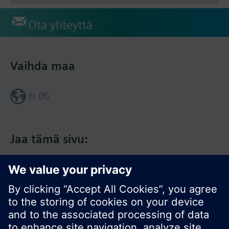
Ota yhteyttä
Vaihda maa
FI (fi)
Jaa tämä sivu: