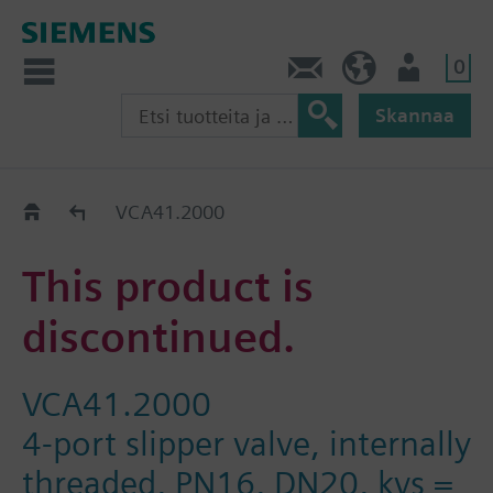
0
Ota yhteyttä
FI (fi)
Käyttäjä
Skannaa
Old2New
VCA41.2000
This product is
discontinued.
VCA41.2000
4-port slipper valve, internally
threaded, PN16, DN20, kvs =