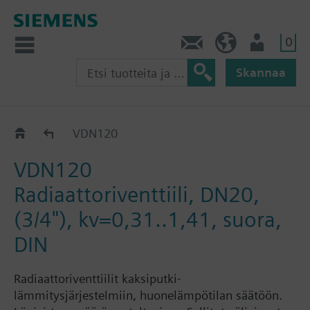
0
Ota yhteyttä
FI (fi)
Käyttäjä
Skannaa
VDN1..
VDN120
VDN120
Radiaattoriventtiili, DN20,
(3/4"), kv=0,31..1,41, suora,
DIN
Radiaattoriventtiilit kaksiputki-
lämmitysjärjestelmiin, huonelämpötilan säätöön.