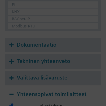
Ei
KNX
BACnet/IP
Modbus RTU
Dokumentaatio
Tekninen yhteenveto
Valittava lisävaruste
Yhteensopivat toimilaitteet
ei määritelty