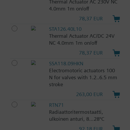
Thermal Actuator AC 230V NC
4.0mm 1m on/off
78,37 EUR
STA126.40L10
Thermal Actuator AC/DC 24V
NC 4.0mm 1m on/off
78,37 EUR
SSA118.09HKN
Electromotoric actuators 100
N for valves with 1.2..6.5 mm
stroke
263,00 EUR
RTN71
Radiaattoritermostaatti,
ulkoinen anturi, 8…28°C
92,18 EUR