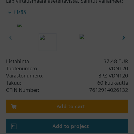
Läpivirtausmäärä aseteltavissa. Sallitut väliaineet:
Vesi (VDI 2035:n mukaan), vesi jossa
Lisää
jäätymissuoja-ainetta
Lisätietoa
The valves can be combined with Siemens
actuators RTN../SSA../STA..
Listahinta
37,48 EUR
Tuotenumero:
VDN120
Varastonumero:
BPZ:VDN120
Takuu:
60 kuukautta
GTIN Number:
7612914026132
Add to cart
Add to project