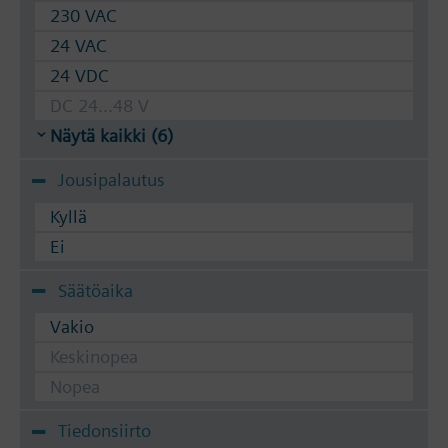
230 VAC
24 VAC
24 VDC
DC 24...48 V
Näytä kaikki (6)
Jousipalautus
Kyllä
Ei
Säätöaika
Vakio
Keskinopea
Nopea
Tiedonsiirto