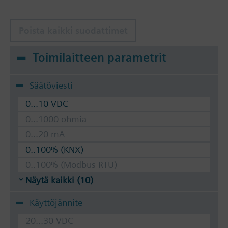
Poista kaikki suodattimet
Toimilaitteen parametrit
Säätöviesti
0...10 VDC
0...1000 ohmia
0...20 mA
0..100% (KNX)
0..100% (Modbus RTU)
Näytä kaikki (10)
Käyttöjännite
20...30 VDC