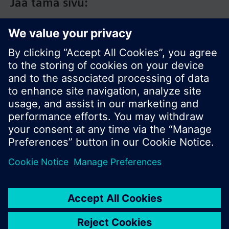
Jaa tämä sivu:
© Siemens Switzerland Ltd. 2017
Tuotevalikoima ja hinnat vaihtelevat maittain.
Tietosuojakäytäntö
Käyttöehdot
Ota yhteyttä