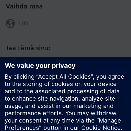
Vaihda maa
FI (fi)
Jaa tämä sivu:
© Siemens Switzerland Ltd. 2017