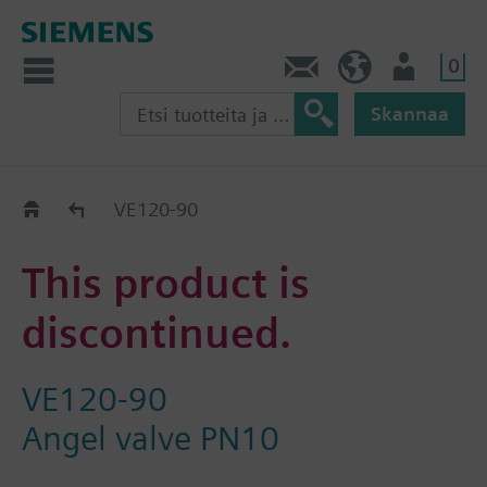
0
Ota yhteyttä
FI (fi)
Käyttäjä
Skannaa
Old2New
VE120-90
This product is
discontinued.
VE120-90
Angel valve PN10