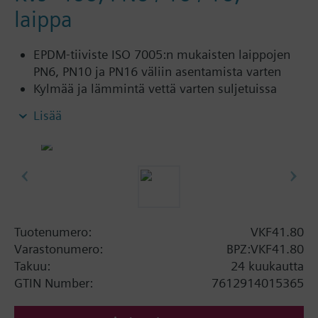
laippa
EPDM-tiiviste ISO 7005:n mukaisten laippojen
PN6, PN10 ja PN16 väliin asentamista varten
Kylmää ja lämmintä vettä varten suljetuissa
verkostoissa
Lisää
Lisätietoa
VKF41.., DN150/200: SQL35.00 tai SQL85.00
vaativat asennussarjan ASK35
Tuotenumero:
VKF41.80
Varastonumero:
BPZ:VKF41.80
Takuu:
24 kuukautta
GTIN Number:
7612914015365