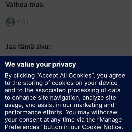
Vaihda maa
FI (fi)
Jaa tämä sivu:
© Siemens Switzerland Ltd. 2017