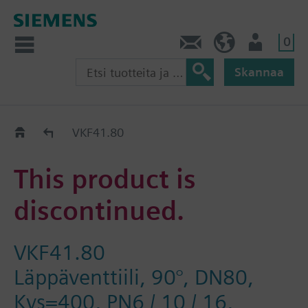
0
Ota yhteyttä
FI (fi)
Käyttäjä
Skannaa
Old2New
VKF41.80
This product is
discontinued.
VKF41.80
Läppäventtiili, 90°, DN80,
Kvs=400, PN6 / 10 / 16,