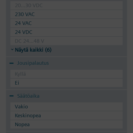
20...30 VDC
230 VAC
24 VAC
24 VDC
DC 24...48 V
Näytä kaikki (6)
Jousipalautus
Kyllä
Ei
Säätöaika
Vakio
Keskinopea
Nopea