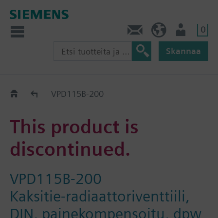
0
Ota yhteyttä
FI (fi)
Käyttäjä
Skannaa
Old2New
VPD115B-200
This product is
discontinued.
VPD115B-200
Kaksitie-radiaattoriventtiili,
DIN, painekompensoitu, dpw