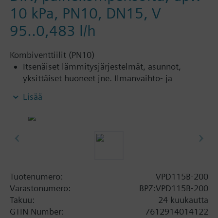
10 kPa, PN10, DN15, V
95..0,483 l/h
Kombiventtiilit (PN10)
Itsenäiset lämmitysjärjestelmät, asunnot,
yksittäiset huoneet jne. Ilmanvaihto- ja
ilmastointikanaville.
Lisää
Suljetuille lämmityspiireille
Lisätietoa
Suitable media: Water (to VDI 2035), water with
anti-freeze.
The valves can be operated with Siemens actuators
Tuotenumero:
VPD115B-200
type SSA.. / STA..
Varastonumero:
BPZ:VPD115B-200
Takuu:
24 kuukautta
GTIN Number:
7612914014122