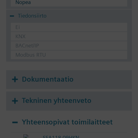
Nopea
Tiedonsiirto
Ei
KNX
BACnet/IP
Modbus RTU
Dokumentaatio
Tekninen yhteenveto
Yhteensopivat toimilaitteet
SSA118.09HKN