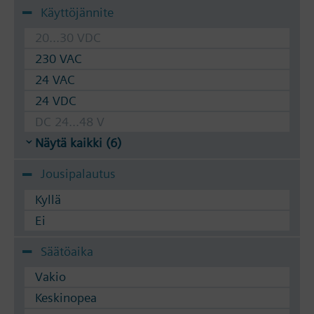
Käyttöjännite
20...30 VDC
230 VAC
24 VAC
24 VDC
DC 24...48 V
Näytä kaikki (6)
Jousipalautus
Kyllä
Ei
Säätöaika
Vakio
Keskinopea