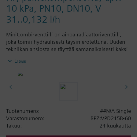
10 kPa, PN10, DN10, V
31..0,132 l/h
MiniCombi-venttiili on ainoa radiaattoriventtiili,
joka toimii hydraulisesti täysin erotettuna. Uuden
tekniikan ansiosta se täyttää samanaikaisesti kaksi
funktiota. MiniCombi-venttiili on laite, johon on
Lisää
ingroitu säätöventtiili tilavuusvirtauksen säätöä
varten sekä painesäädin automaattista tasausta
varten. Yhdessä säätöpään kanssa MiniCombi-
venttiili mahdollistaa optimaalisten
lämmityksensäätöpiirien rakentamisen, jossa on
lopullisesti ratkaistu hydraulisten ristikytkentöjen
ongelma. Näin vältytään aikaa vievältä
Tuotenumero:
##N/A Single
putkijohtojen haarojen säätöventtiilien
Varastonumero:
BPZ:VPD215B-60
asennukselta ja asettelulta. Hydraulista tasausta ei
Takuu:
24 kuukautta
tarvita. MiniCombi-venttiili säätää kaikkea ja