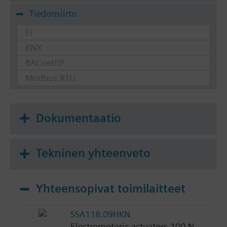
Tiedonsiirto
Ei
KNX
BACnet/IP
Modbus RTU
Dokumentaatio
Tekninen yhteenveto
Yhteensopivat toimilaitteet
SSA118.09HKN
Electromotoric actuators 100 N