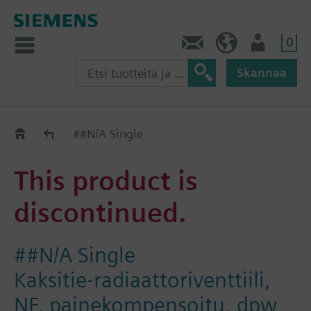
0
Ota yhteyttä
FI (fi)
Käyttäjä
Skannaa
Old2New
##N/A Single
This product is
discontinued.
##N/A Single
Kaksitie-radiaattoriventtiili,
NF, painekompensoitu, dpw