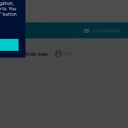
Ota yhteyttä
Vaihda maa
FI (fi)