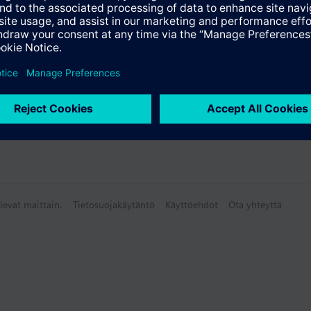
levat maittain.
Tietosuojakäytäntö
Käyttöehdot
Ota yhteyttä