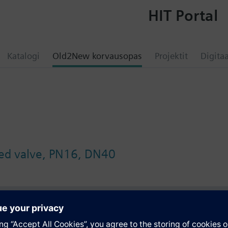
HIT Portal
Katalogi
Old2New korvausopas
Projektit
Digitaa
wed valve, PN16, DN40
atio