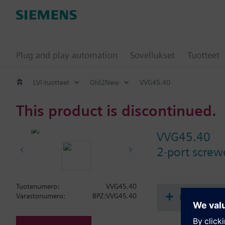
Plug and play automation
Sovellukset
Tuotteet
LVI-tuotteet
Old2New
VVG45.40
This product is discontinued.
VVG45.40
2-port scre
Tuotenumero:
VVG45.40
Dokumenta
Varastonumero:
BPZ:VVG45.40