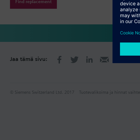
Find replacement
Jaa tämä sivu:
© Siemens Switzerland Ltd. 2017
Tuotevalikoima ja hinnat vaihte