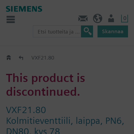
0
Ota yhteyttä
FI (fi)
Käyttäjä
Skannaa
Old2New
VXF21.80
This product is
discontinued.
VXF21.80
Kolmitieventtiili, laippa, PN6,
DN80, kvs 78