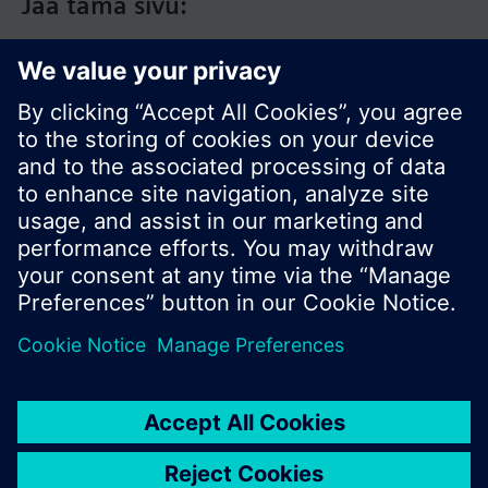
Jaa tämä sivu:
© Siemens Switzerland Ltd. 2017
Tuotevalikoima ja hinnat vaihtelevat maittain.
Tietosuojakäytäntö
Käyttöehdot
Ota yhteyttä