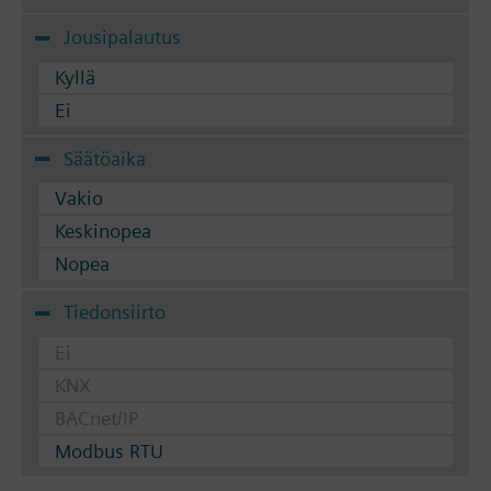
Jousipalautus
Kyllä
Ei
Säätöaika
Vakio
Keskinopea
Nopea
Tiedonsiirto
Ei
KNX
BACnet/IP
Modbus RTU