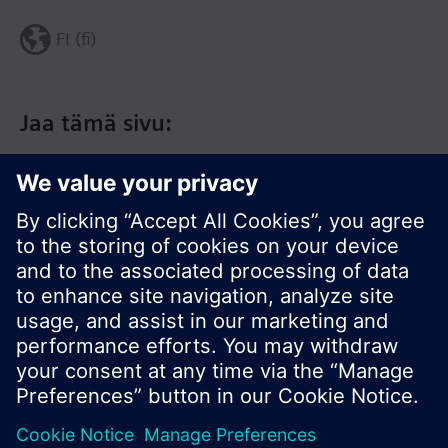
FI (fi)
Jaa tämä sivu:
© Siemens Switzerland Ltd. 2017
Tuotevalikoima ja hinnat vaihtelevat maittain.