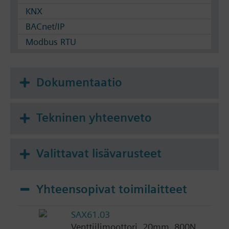
KNX
BACnet/IP
Modbus RTU
Dokumentaatio
Tekninen yhteenveto
Valittavat lisävarusteet
Yhteensopivat toimilaitteet
SAX61.03
Venttiilimoottori, 20mm, 800N,