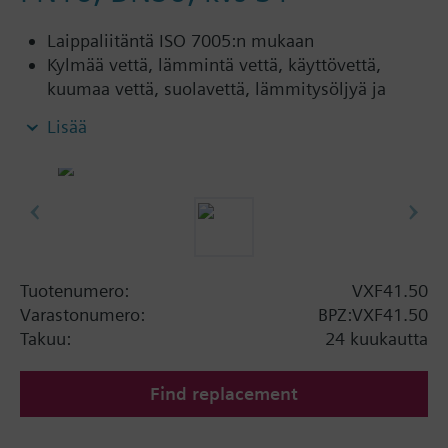
Laippaliitäntä ISO 7005:n mukaan
Kylmää vettä, lämmintä vettä, käyttövettä,
kuumaa vettä, suolavettä, lämmitysöljyä ja
kylläistä höyryä varten avoimissa ja suljetuissa
Lisää
verkostoissa
Lisätietoa
VXF41…4: Karantiiviste PTFE-mansetilla
lämpötiloille maks. 180 °C
VXF41…5: Karantiiviste PTFE-mansetilla,
silikonivapaa, lämpötiloille maks. 180 °C
Tuotenumero:
VXF41.50
Varastonumero:
BPZ:VXF41.50
Takuu:
24 kuukautta
Find replacement