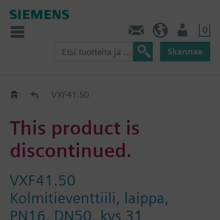
0
Ota yhteyttä
FI (fi)
Käyttäjä
Skannaa
Old2New
VXF41.50
This product is
discontinued.
VXF41.50
Kolmitieventtiili, laippa,
PN16, DN50, kvs 31