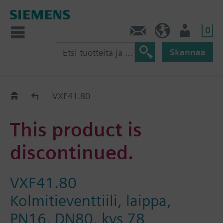
0
Ota yhteyttä
FI (fi)
Käyttäjä
Skannaa
Old2New
VXF41.80
This product is
discontinued.
VXF41.80
Kolmitieventtiili, laippa,
PN16, DN80, kvs 78