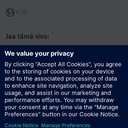
FI (fi)
Jaa tämä sivu:
© Siemens Switzerland Ltd. 2017
Tuotevalikoima ja hinnat vaihtelevat maittain.