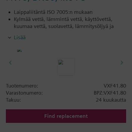
Laippaliitäntä ISO 7005:n mukaan
Kylmää vettä, lämmintä vettä, käyttövettä,
kuumaa vettä, suolavettä, lämmitysöljyä ja
kylläistä höyryä varten avoimissa ja suljetuissa
Lisää
verkostoissa
Lisätietoa
VXF41…4: Karantiiviste PTFE-mansetilla
lämpötiloille maks. 180 °C
VXF41…5: Karantiiviste PTFE-mansetilla,
silikonivapaa, lämpötiloille maks. 180 °C
Tuotenumero:
VXF41.80
Varastonumero:
BPZ:VXF41.80
Takuu:
24 kuukautta
Find replacement