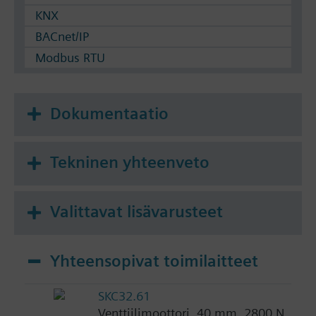
KNX
BACnet/IP
Modbus RTU
Dokumentaatio
Tekninen yhteenveto
Valittavat lisävarusteet
Yhteensopivat toimilaitteet
SKC32.61
Venttiilimoottori, 40 mm, 2800 N,