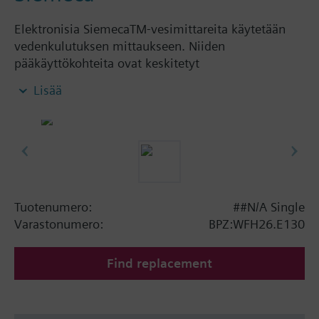
Elektronisia SiemecaTM-vesimittareita käytetään
vedenkulutuksen mittaukseen. Niiden
pääkäyttökohteita ovat keskitetyt
käyttövesilaitokset, joista toimitetaan vettä useille
Lisää
yk¬sittäisille kuluttajille.
Tällaisia laitoksia on esimerkiksi seuraavanlaisissa
rakennuksissa:
• Kerros- ja rivitalot
• Toimisto- ja virastorakennukset
Tyypillisiä käyttäjiä ovat:
Tuotenumero:
##N/A Single
• Yksityiset rakennusten omistajat
Varastonumero:
BPZ:WFH26.E130
• Taloyhtiöt
• Rakennusten huoltoyhtiöt
Find replacement
• Vuokra-asuntoyhtiöt