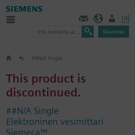
0
Ota yhteyttä
FI (fi)
Käyttäjä
Skannaa
Old2New
##N/A Single
This product is
discontinued.
##N/A Single
Elektroninen vesimittari
Siemeca™