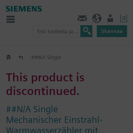
0
Ota yhteyttä
FI (fi)
Käyttäjä
Skannaa
Old2New
##N/A Single
This product is
discontinued.
##N/A Single
Mechanischer Einstrahl-
Warmwasserzähler mit