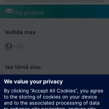
Ota yhteyttä
Vaihda maa
FI (fi)
Jaa tämä sivu: