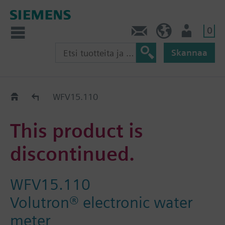
0
Ota yhteyttä
FI (fi)
Käyttäjä
Skannaa
Old2New
WFV15.110
This product is
discontinued.
WFV15.110
Volutron® electronic water
meter