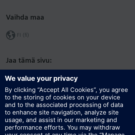
Vaihda maa
FI (fi)
Jaa tämä sivu: