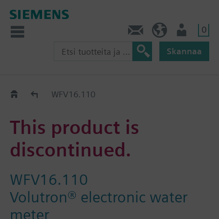
0
Ota yhteyttä
FI (fi)
Käyttäjä
Skannaa
Old2New
WFV16.110
This product is
discontinued.
WFV16.110
Volutron® electronic water
meter