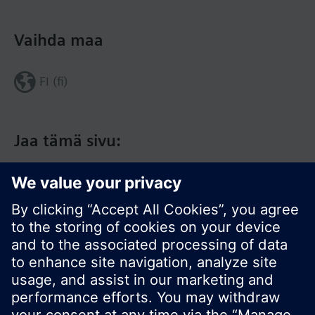
Vaihda maa
FI (fi)
Jaa tämä sivu: