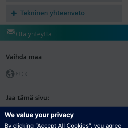
Tekninen yhteenveto
Ota yhteyttä
Vaihda maa
FI (fi)
Jaa tämä sivu: