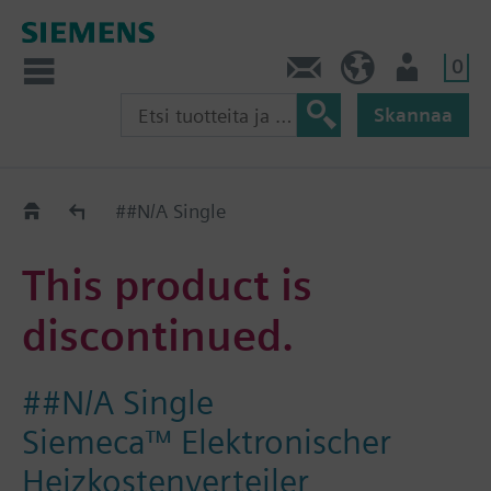
0
Ota yhteyttä
FI (fi)
Käyttäjä
Skannaa
Old2New
##N/A Single
This product is
discontinued.
##N/A Single
Siemeca™ Elektronischer
Heizkostenverteiler