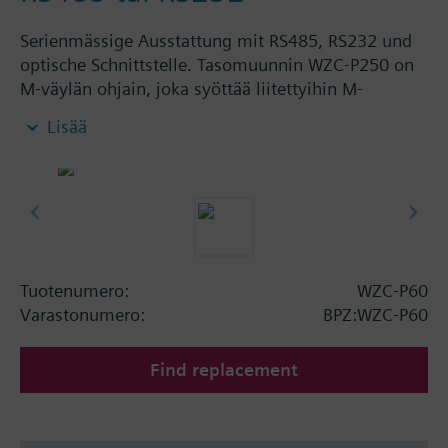
Serienmässige Ausstattung mit RS485, RS232 und
optische Schnittstelle. Tasomuunnin WZC-P250 on
M-väylän ohjain, joka syöttää liitettyihin M-
väylälaitteisiin väylän lepovirran ja muuntaa M-
Lisää
väylän signaalitason RS485:n signaalitasolle. An
den WZC-P60 können bis zu 60 M-Bus-Endgeräte
angeschlossen werden. Der Pegelwandler WZC-P60
wird über die RS485-Schnittstelle als Pegelwandler
zwischen einem M-Bus-Segment und der Zentrale
OZW10 eingesetzt, oder über die RS232-
Schnittstelle zur Anbindung eines M-Bus-Netzes an
Tuotenumero:
WZC-P60
BPS- oder PX-Automationsstationen.
Varastonumero:
BPZ:WZC-P60
Find replacement