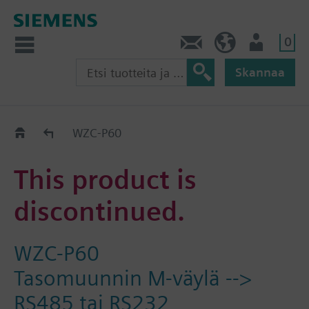
0
Ota yhteyttä
FI (fi)
Käyttäjä
Skannaa
Old2New
WZC-P60
This product is
discontinued.
WZC-P60
Tasomuunnin M-väylä -->
RS485 tai RS232