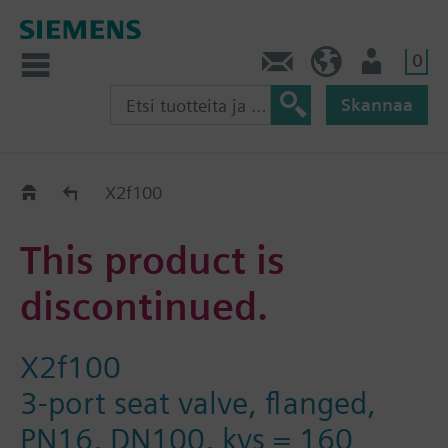
0
Ota yhteyttä
FI (fi)
Käyttäjä
Skannaa
Old2New
X2f100
This product is
discontinued.
X2f100
3-port seat valve, flanged,
PN16, DN100, kvs = 160