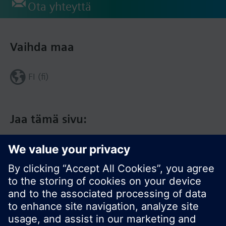
Ota yhteyttä
Vaihda maa
FI (fi)
Jaa tämä sivu: